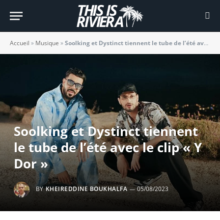
Accueil
»
Musique
»
Soolking et Dystinct tiennent le tube de l’été avec le clip « Y Dor »
Soolking et Dystinct tiennent
le tube de l’été avec le clip « Y
Dor »
BY
KHEIREDDINE BOUKHALFA
05/08/2023