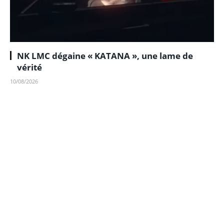
NK LMC dégaine « KATANA », une lame de
vérité
10/08/2026