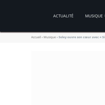
ACTUALITÉ
MUSIQUE
Accueil
»
Musique
»
Soley ouvre son cœur avec « Si