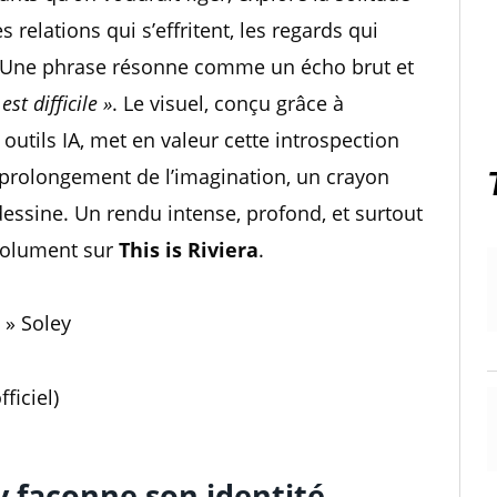
s relations qui s’effritent, les regards qui
nt. Une phrase résonne comme un écho brut et
st difficile »
. Le visuel, conçu grâce à
 outils IA, met en valeur cette introspection
un prolongement de l’imagination, un crayon
essine. Un rendu intense, profond, et surtout
solument sur
This is Riviera
.
e » Soley
fficiel)
y façonne son identité