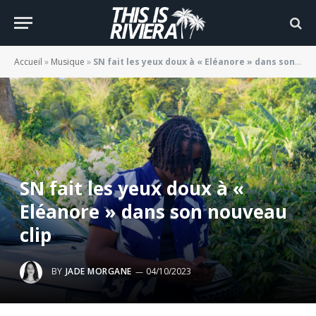
Accueil
»
Musique
»
SN fait les yeux doux à « Eléanore » dans son nouveau clip
SN fait les yeux doux à «
Eléanore » dans son nouveau
clip
BY
JADE MORGANE
04/10/2023