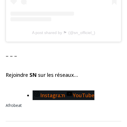
A post shared by 🏴 (@sn_officiel_)
– – –
Rejoindre
SN
sur les réseaux…
Instagram
YouTube
Afrobeat