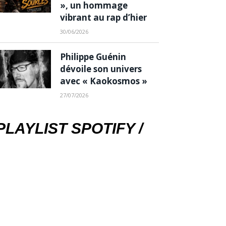
», un hommage
vibrant au rap d’hier
30/06/2026
Philippe Guénin
dévoile son univers
avec « Kaokosmos »
27/07/2026
PLAYLIST SPOTIFY /