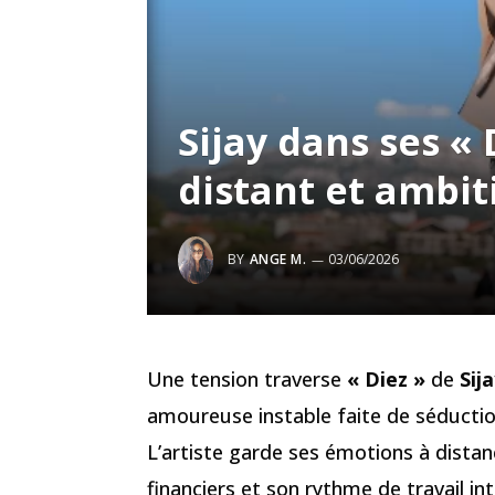
Sijay dans ses «
distant et ambit
BY
ANGE M.
03/06/2026
Une tension traverse
« Diez »
de
Sij
amoureuse instable faite de séductio
L’artiste garde ses émotions à distanc
financiers et son rythme de travail in