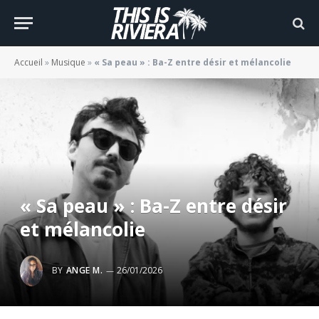
Accueil
»
Musique
»
« Sa peau » : Ba-Z entre désir et mélancolie
« Sa peau » : Ba-Z entre désir
et mélancolie
BY
ANGE M.
26/01/2026