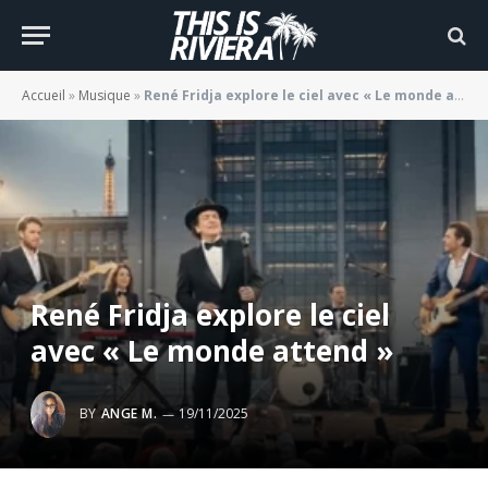
Accueil
»
Musique
»
René Fridja explore le ciel avec « Le monde attend »
René Fridja explore le ciel
avec « Le monde attend »
BY
ANGE M.
19/11/2025