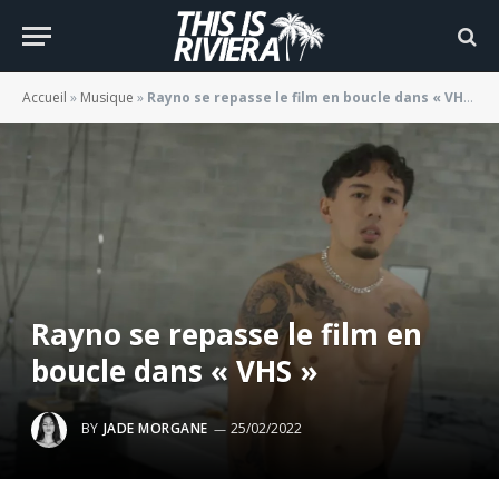
Accueil
»
Musique
»
Rayno se repasse le film en boucle dans « VHS »
Rayno se repasse le film en
boucle dans « VHS »
BY
JADE MORGANE
25/02/2022