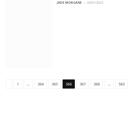
JADE MORGANE
04/01/2023
Précédent
1
…
364
365
366
367
368
…
583