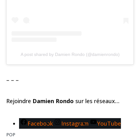
A post shared by Damien Rondo (@damienrondo)
– – –
Rejoindre
Damien Rondo
sur les réseaux…
Facebook
Instagram
YouTube
POP