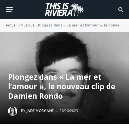
Accueil
»
Musique
»
Plongez dans « La mer et l’amour », le nouveau clip de Damien Rondo
Plongez dans « La mer et
l’amour », le nouveau clip de
Damien Rondo
BY
JADE MORGANE
26/10/2023