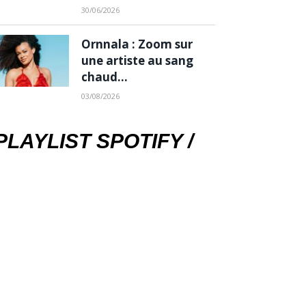
30/06/2026
Ornnala : Zoom sur
une artiste au sang
chaud…
03/08/2026
PLAYLIST SPOTIFY /