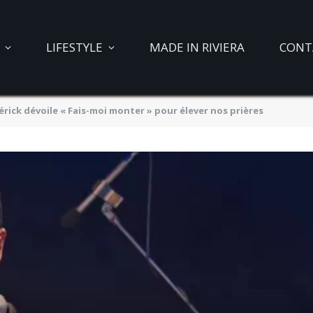
LIFESTYLE
MADE IN RIVIERA
CONT
ick dévoile « Fais-moi monter » pour élever nos prières