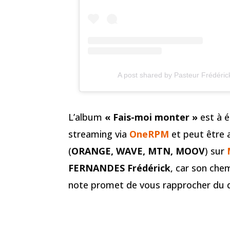
A post shared by Pasteur Frédéri
L’album
« Fais-moi monter »
est à é
streaming via
OneRPM
et peut être 
(
ORANGE, WAVE, MTN, MOOV
) sur
FERNANDES Frédérick
, car son che
note promet de vous rapprocher du d