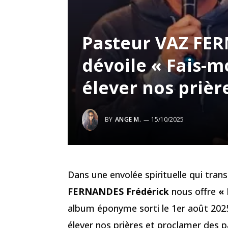
Pasteur VAZ FE
dévoile « Fais-m
élever nos prièr
BY
ANGE M.
15/10/2025
Dans une envolée spirituelle qui tran
FERNANDES Frédérick
nous offre
«
album éponyme sorti le 1er août 202
élever nos prières et proclamer des par