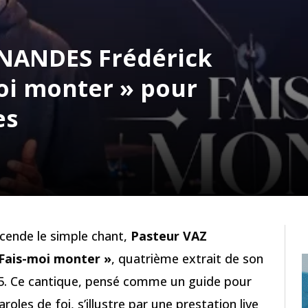
RNANDES Frédérick
oi monter » pour
es
scende le simple chant,
Pasteur VAZ
 Fais-moi monter »
, quatrième extrait de son
5. Ce cantique, pensé comme un guide pour
oles de foi, s’illustre par une prestation live