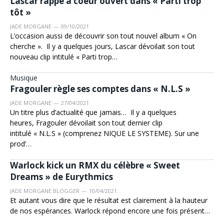
Lascar rappe à coeur ouvert dans « Parti trop
tôt »
JADE MORGANE
09/10/2021
L’occasion aussi de découvrir son tout nouvel album « On
cherche ». Il y a quelques jours, Lascar dévoilait son tout
nouveau clip intitulé « Parti trop…
Musique
Fragouler règle ses comptes dans « N.L.S »
JADE MORGANE
27/04/2021
Un titre plus d’actualité que jamais… Il y a quelques
heures, Fragouler dévoilait son tout dernier clip
intitulé « N.L.S » (comprenez NIQUE LE SYSTEME). Sur une
prod’…
Warlock kick un RMX du célèbre « Sweet
Dreams » de Eurythmics
JADE MORGANE BLOGGER
10/04/2021
Et autant vous dire que le résultat est clairement à la hauteur
de nos espérances. Warlock répond encore une fois présent…