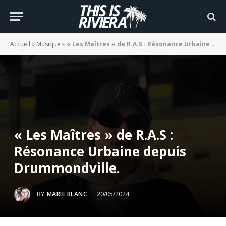
Accueil
»
Musique
»
« Les Maîtres » de R.A.S : Résonance Urbaine depuis Drummondville.
« Les Maîtres » de R.A.S :
Résonance Urbaine depuis
Drummondville.
BY
MARIE BLANC
20/05/2024