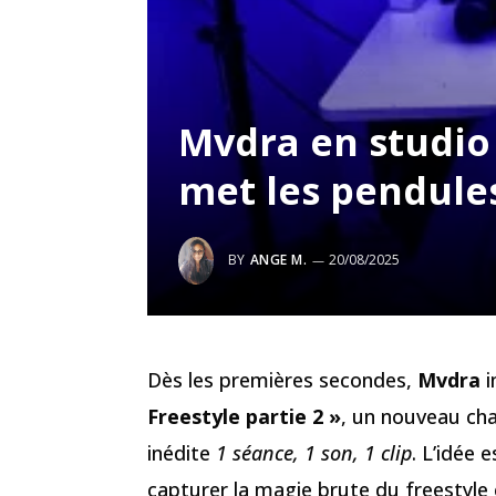
Mvdra en studio :
met les pendules
BY
ANGE M.
20/08/2025
Dès les premières secondes,
Mvdra
i
Freestyle partie 2 »
, un nouveau cha
inédite
1 séance, 1 son, 1 clip
. L’idée 
capturer la magie brute du freestyle 