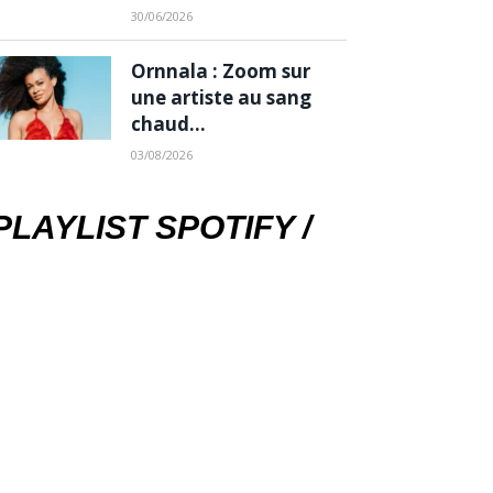
30/06/2026
Ornnala : Zoom sur
une artiste au sang
chaud…
03/08/2026
PLAYLIST SPOTIFY /