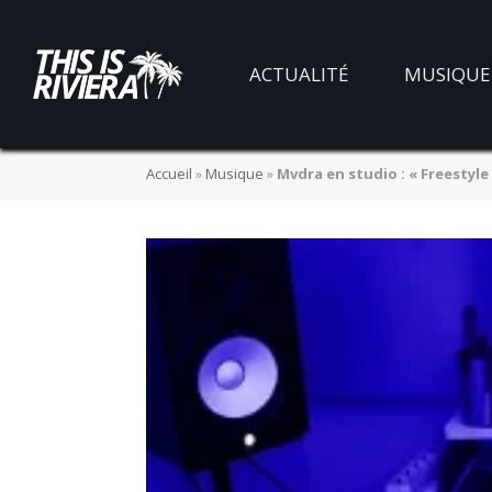
ACTUALITÉ
MUSIQUE
Accueil
»
Musique
»
Mvdra en studio : « Freestyle