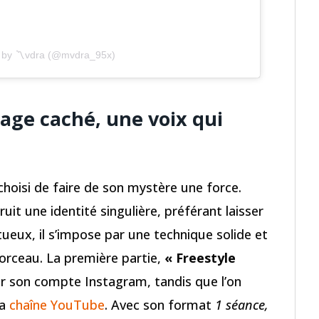
d by 〽️vdra (@mvdra_95x)
age caché, une voix qui
 choisi de faire de son mystère une force.
ruit une identité singulière, préférant laisser
tueux, il s’impose par une technique solide et
orceau. La première partie,
« Freestyle
ur son compte Instagram, tandis que l’on
sa
chaîne YouTube
. Avec son format
1 séance,