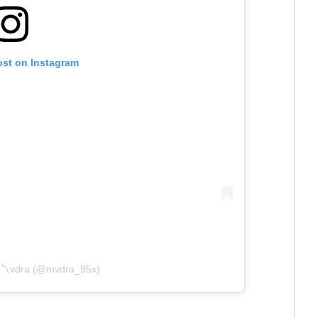
ost on Instagram
y 〽️vdra (@mvdra_95x)