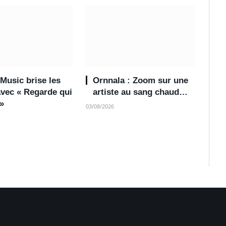
Music brise les
Ornnala : Zoom sur une
avec « Regarde qui
artiste au sang chaud…
 »
03/08/2026