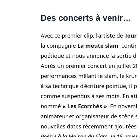
Des concerts à venir…
Avec ce premier clip, l’artiste de
Tour
la compagnie
La meute slam
, conti
poétique et nous annonce la sortie d
Après un premier concert en juillet 2
performances mêlant le slam, le krum
à sa technique d’écriture pointue, il p
comme suspendus à ses mots. En atte
nommé
« Les Ecorchés »
. En novem
animateur et organisateur de scène s
nouvelles dates récemment ajoutées 
Poésie à la Maison du Slam, le 15 novem