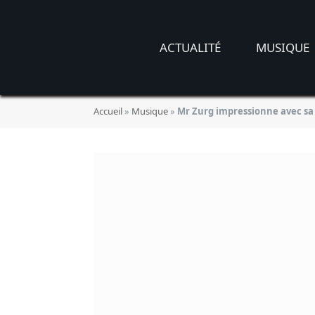
ACTUALITÉ
MUSIQUE
Accueil
»
Musique
»
Mr Zurg impressionne avec sa 