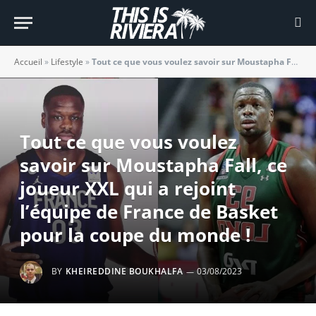
Accueil
»
Lifestyle
»
Tout ce que vous voulez savoir sur Moustapha Fall, ce joueur XXL qui a rejoint l’équipe de France de Basket pour la coupe du monde !
Tout ce que vous voulez
savoir sur Moustapha Fall, ce
joueur XXL qui a rejoint
l’équipe de France de Basket
pour la coupe du monde !
BY
KHEIREDDINE BOUKHALFA
03/08/2023