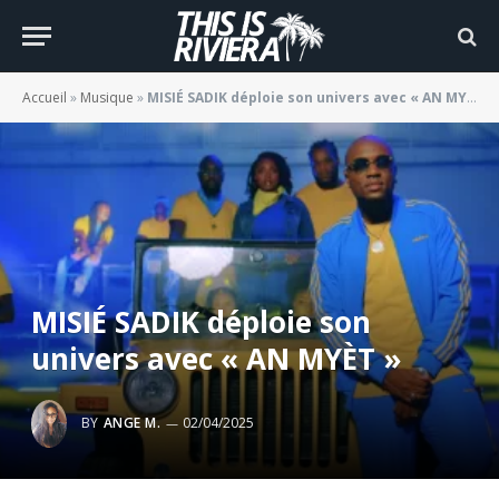
Accueil
»
Musique
»
MISIÉ SADIK déploie son univers avec « AN MYÈT »
MISIÉ SADIK déploie son
univers avec « AN MYÈT »
BY
ANGE M.
02/04/2025