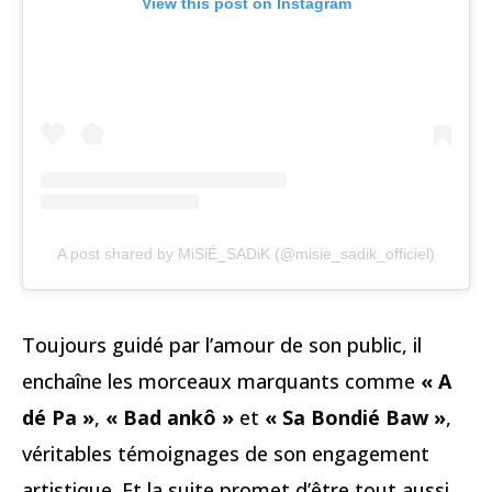
View this post on Instagram
A post shared by MiSiÉ_SADiK (@misie_sadik_officiel)
Toujours guidé par l’amour de son public, il
enchaîne les morceaux marquants comme
« A
dé Pa »
,
« Bad ankô »
et
« Sa Bondié Baw »
,
véritables témoignages de son engagement
artistique. Et la suite promet d’être tout aussi