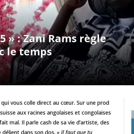
5 » : Zani Rams règle
c le temps
 qui vous colle direct au cœur. Sur une prod
 suisse aux racines angolaises et congolaises
fait mal. Il parle cash de sa vie d’artiste, des
e délient dans son dos.
« Il faut que tu