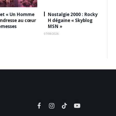
 et « Un Homme
Nostalgie 2000 : Rocky
tendresse au cœur
H dégaine « Skyblog
omesses
MSN »
07/08/2026
Facebook
Instagram
TikTok
YouTube