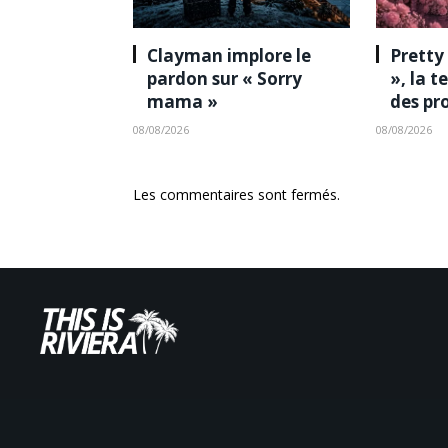
Clayman implore le
Pretty
pardon sur « Sorry
», la 
mama »
des pr
08/08/2026
08/08/2026
Les commentaires sont fermés.