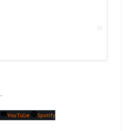
…
YouTube
Spotify