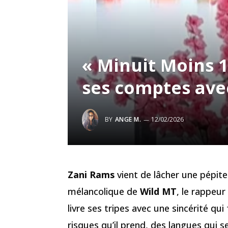
« Minuit Moins 1
ses comptes ave
BY
ANGE M.
12/02/2026
Zani Rams
vient de lâcher une pépite
mélancolique de
Wild MT
, le rappeur
livre ses tripes avec une sincérité qui 
risques qu’il prend, des langues qui s