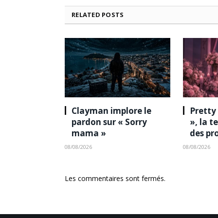
RELATED
POSTS
Clayman implore le
Pretty
pardon sur « Sorry
», la 
mama »
des pr
08/08/2026
08/08/2026
Les commentaires sont fermés.