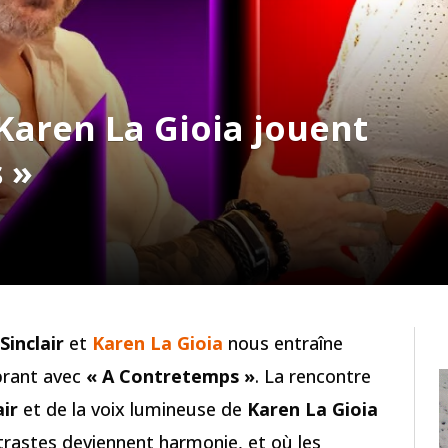
 Karen La Gioia jouent
 »
Sinclair
et
Karen La Gioia
nous entraîne
brant avec
« A Contretemps »
. La rencontre
air
et de la voix lumineuse de
Karen La Gioia
trastes deviennent harmonie, et où les