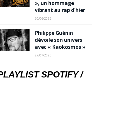
», un hommage
vibrant au rap d’hier
30/06/2026
Philippe Guénin
dévoile son univers
avec « Kaokosmos »
27/07/2026
PLAYLIST SPOTIFY /