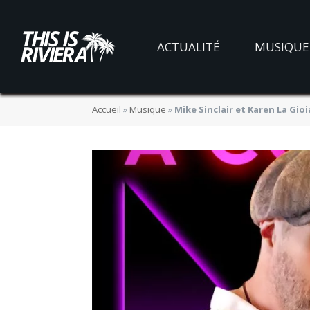
ACTUALITÉ
MUSIQUE
Accueil
»
Musique
»
Mike Sinclair et Karen La Gio