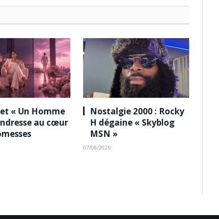
 et « Un Homme
Nostalgie 2000 : Rocky
tendresse au cœur
H dégaine « Skyblog
omesses
MSN »
07/08/2026