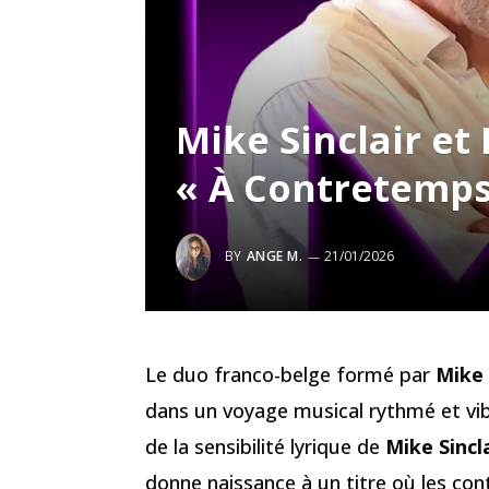
Mike Sinclair et
« À Contretemps
BY
ANGE M.
21/01/2026
Le duo franco-belge formé par
Mike 
dans un voyage musical rythmé et vi
de la sensibilité lyrique de
Mike Sincl
donne naissance à un titre où les con