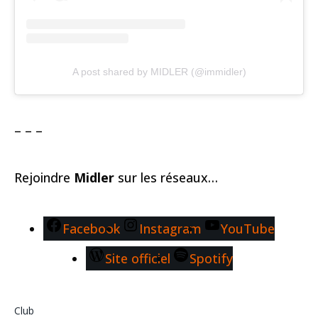
A post shared by MIDLER (@immidler)
– – –
Rejoindre
Midler
sur les réseaux…
Facebook
Instagram
YouTube
Site officiel
Spotify
Club