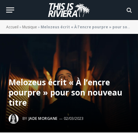
Accueil
»
Musique
»
Melozeus écrit « À l’encre pourpre » pour son nouveau titre
Melozeus écrit « À l’encre
pourpre » pour son nouveau
titre
BY
JADE MORGANE
02/03/2023