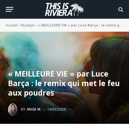
Accueil
»
Musique
»
« MEILLEURE VIE » par Luce Barça : le remix qui met le feu aux poudres
« MEILLEURE VIE » par Luce
Barça : le remix qui met le feu
aux poudres
BY
ANGE M.
14/03/2026