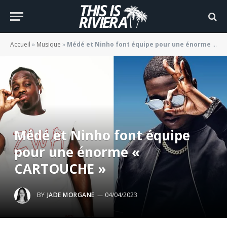
Accueil
»
Musique
»
Médé et Ninho font équipe pour une énorme « CARTOUCHE »
Médé et Ninho font équipe
pour une énorme «
CARTOUCHE »
BY
JADE MORGANE
04/04/2023