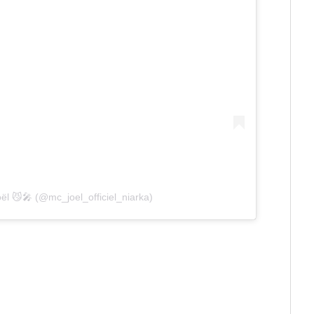
ël 😼🎤 (@mc_joel_officiel_niarka)