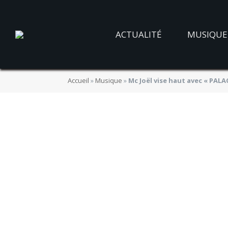
ACTUALITÉ
MUSIQUE
Accueil
»
Musique
»
Mc Joël vise haut avec « PALA