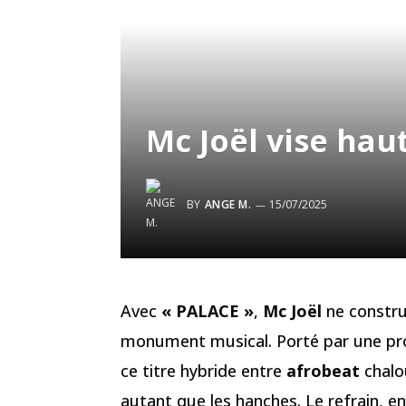
Mc Joël vise hau
BY
ANGE M.
15/07/2025
Avec
« PALACE »
,
Mc Joël
ne construi
monument musical. Porté par une pr
ce titre hybride entre
afrobeat
chalo
autant que les hanches. Le refrain, 