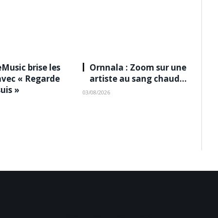
Music brise les
Ornnala : Zoom sur une
avec « Regarde
artiste au sang chaud…
suis »
03/08/2026