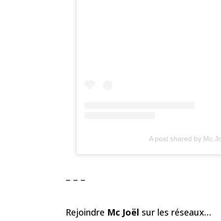
A post shared by Mc Jo
– – –
Rejoindre
Mc Joël
sur les réseaux…