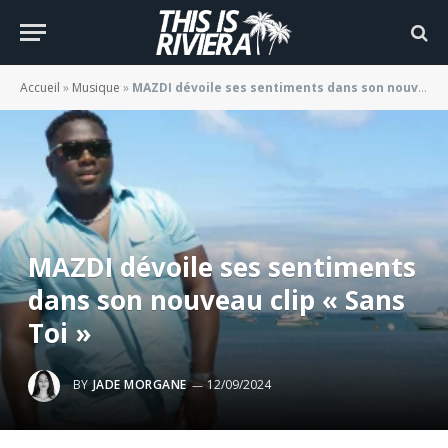
Accueil
»
Musique
»
MAZDI dévoile ses sentiments dans son nouveau clip « Sans Toi »
MAZDI dévoile ses sentiments
dans son nouveau clip « Sans
Toi »
BY
JADE MORGANE
12/09/2024