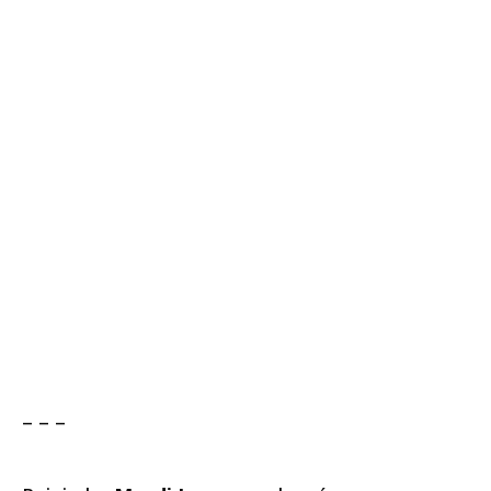
– – –