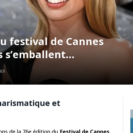
u festival de Cannes
s s’emballent…
023
harismatique et
ons de la 76e édition du
Festival de Cannes
.