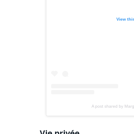
View thi
A post shared by Marg
Vie privée