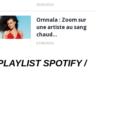
30/06/2026
Ornnala : Zoom sur
une artiste au sang
chaud…
03/08/2026
PLAYLIST SPOTIFY /