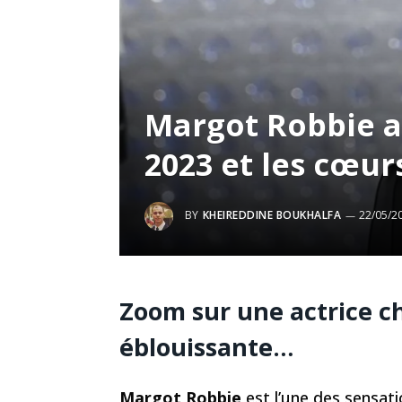
Margot Robbie a
2023 et les cœur
BY
KHEIREDDINE BOUKHALFA
22/05/2
Zoom sur une actrice c
éblouissante…
Margot Robbie
est l’une des sensati