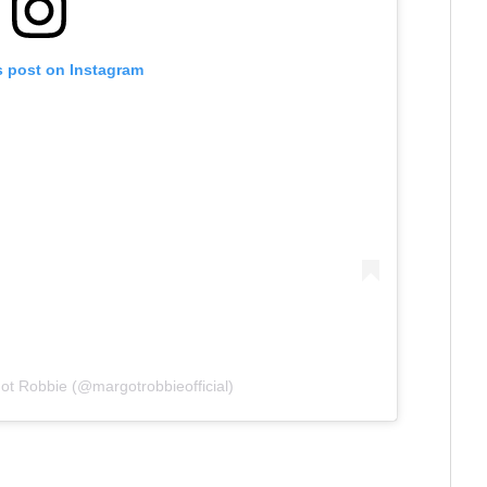
s post on Instagram
ot Robbie (@margotrobbieofficial)