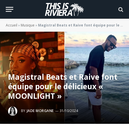
Accueil
»
Musique
»
Magistral Beats et Raive font équipe pour le délicieux « MOONLIGHT »
Magistral Beats et Raive font
équipe pour le délicieux «
MOONLIGHT »
BY
JADE MORGANE
31/10/2024