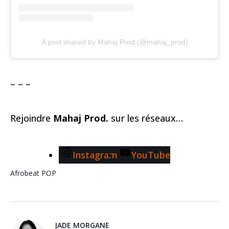
A post shared by Mahaj Prod (@mahaj_prod)
– – –
Rejoindre
Mahaj Prod.
sur les réseaux…
Instagram
YouTube
Afrobeat
POP
JADE MORGANE