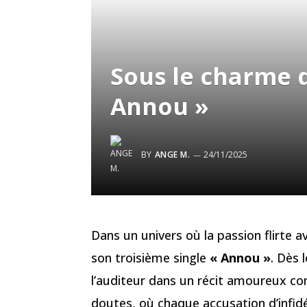
Sous le charme d
Annou »
BY
ANGE M.
24/11/2025
Dans un univers où la passion flirte a
son troisième single
« Annou »
. Dès 
l’auditeur dans un récit amoureux com
doutes, où chaque accusation d’infidé