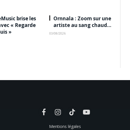
Music brise les
Ornnala : Zoom sur une
avec « Regarde
artiste au sang chaud…
suis »
03/08/2026
Facebook
Instagram
TikTok
YouTube
Mentions légales