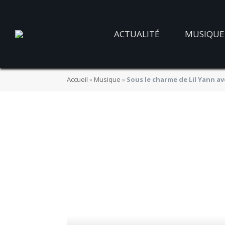
ACTUALITÉ
MUSIQUE
Accueil
»
Musique
»
Sous le charme de Lil Yann a