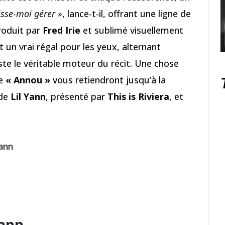
isse-moi gérer »
, lance-t-il, offrant une ligne de
Produit par
Fred Irie
et sublimé visuellement
est un vrai régal pour les yeux, alternant
te le véritable moteur du récit. Une chose
de
« Annou »
vous retiendront jusqu’à la
 de
Lil Yann
, présenté par
This is Riviera
, et
Yann
Yann