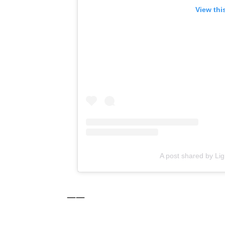
View thi
A post shared by Lig
——