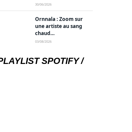
30/06/2026
Ornnala : Zoom sur
une artiste au sang
chaud…
03/08/2026
PLAYLIST SPOTIFY /