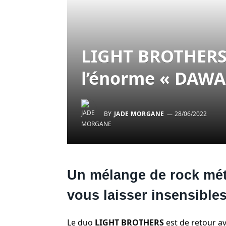
LIGHT BROTHERS 
l’énorme « DAWA
BY
JADE MORGANE
28/06/2022
Un mélange de rock méta
vous laisser insensibl
Le duo
LIGHT BROTHERS
est de retour a