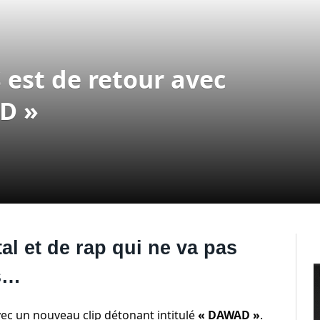
est de retour avec
D »
l et de rap qui ne va pas
es…
vec un nouveau clip détonant intitulé
« DAWAD »
.