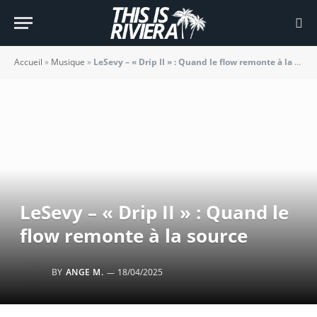
Accueil
»
Musique
»
LeSevy – « Drip II » : Quand le flow remonte à la source
LeSevy – « Drip II » : Quand le
flow remonte à la source
BY
ANGE M.
18/04/2025