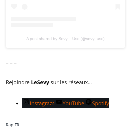
A post shared by Sevy – Usc (@sevy_usc)
– – –
Rejoindre
LeSevy
sur les réseaux…
Instagram
YouTube
Spotify
Rap FR