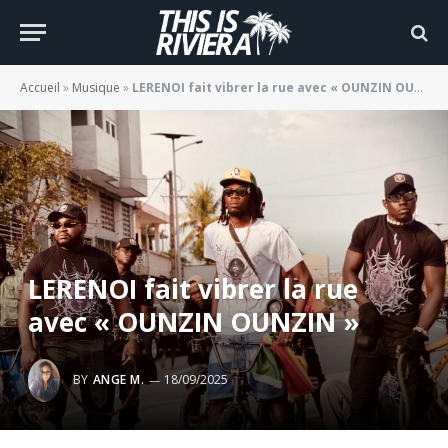
Accueil
»
Musique
»
LERENOI fait vibrer la rue avec « OUNZIN OUNZIN »
LERENOI fait vibrer la rue
avec « OUNZIN OUNZIN »
BY
ANGE M.
18/09/2025