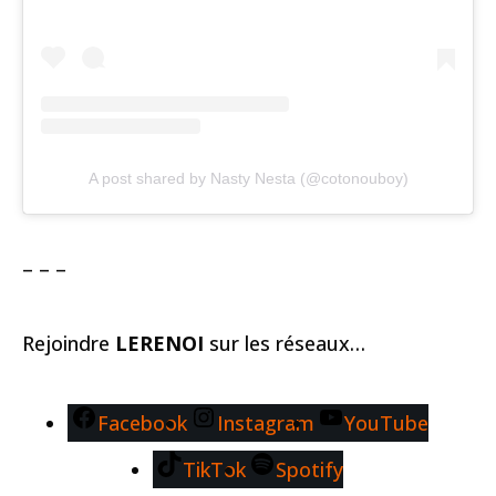
A post shared by Nasty Nesta (@cotonouboy)
– – –
Rejoindre
LERENOI
sur les réseaux…
Facebook
Instagram
YouTube
TikTok
Spotify