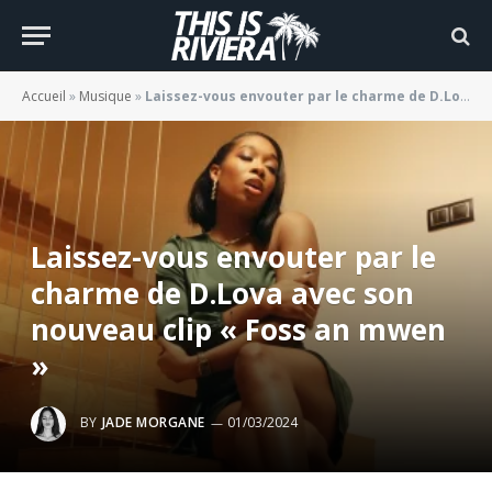
Accueil
»
Musique
»
Laissez-vous envouter par le charme de D.Lova avec son nouveau clip « Foss an mwen »
Laissez-vous envouter par le
charme de D.Lova avec son
nouveau clip « Foss an mwen
»
BY
JADE MORGANE
01/03/2024