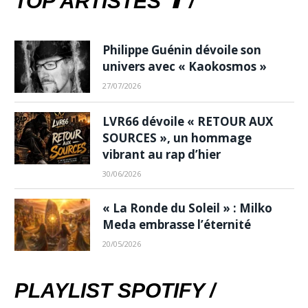
TOP ARTISTES ⬆ /
Philippe Guénin dévoile son
univers avec « Kaokosmos »
27/07/2026
LVR66 dévoile « RETOUR AUX
SOURCES », un hommage
vibrant au rap d’hier
30/06/2026
« La Ronde du Soleil » : Milko
Meda embrasse l’éternité
20/05/2026
PLAYLIST SPOTIFY /