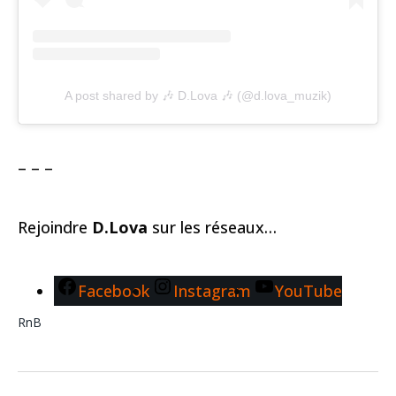
A post shared by 🎶 D.Lova 🎶 (@d.lova_muzik)
– – –
Rejoindre
D.Lova
sur les réseaux…
Facebook
Instagram
YouTube
RnB