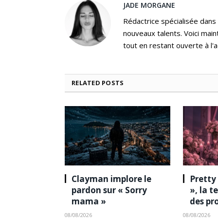
JADE MORGANE
Rédactrice spécialisée dans
nouveaux talents. Voici main
tout en restant ouverte à l'a
RELATED
POSTS
Clayman implore le
Pretty
pardon sur « Sorry
», la 
mama »
des pr
08/08/2026
08/08/2026