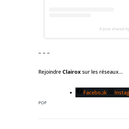
A post shared b
– – –
Rejoindre
Clairox
sur les réseaux…
Facebook
Insta
POP