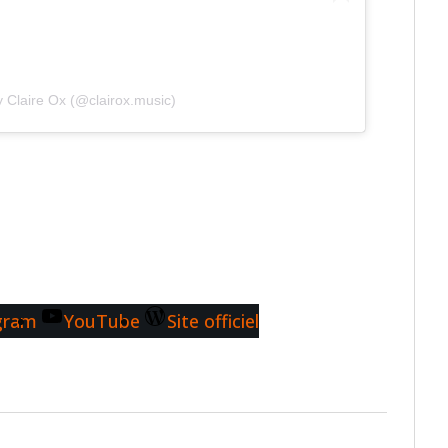
y Claire Ox (@clairox.music)
gram
YouTube
Site officiel