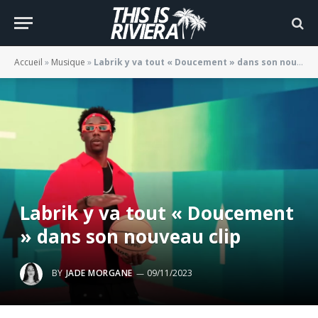
Accueil
»
Musique
»
Labrik y va tout « Doucement » dans son nouveau clip
Labrik y va tout « Doucement
» dans son nouveau clip
BY
JADE MORGANE
09/11/2023