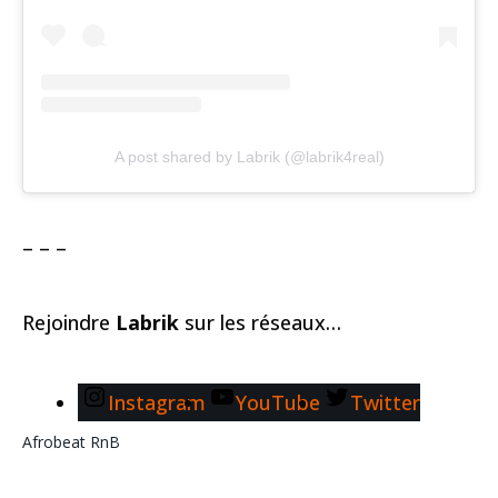
A post shared by Labrik (@labrik4real)
– – –
Rejoindre
Labrik
sur les réseaux…
Instagram
YouTube
Twitter
Afrobeat
RnB