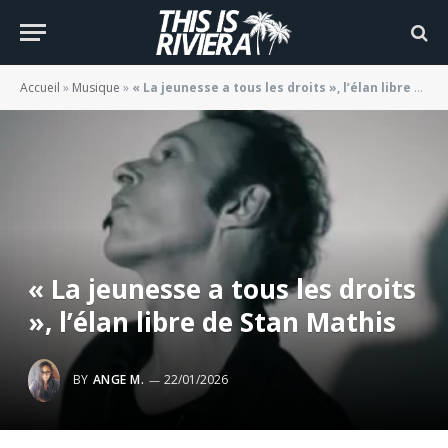
Accueil
»
Musique
»
« La jeunesse a tous les droits », l’élan libre de Stan Mathis
« La jeunesse a tous les droits
», l’élan libre de Stan Mathis
BY
ANGE M.
22/01/2026