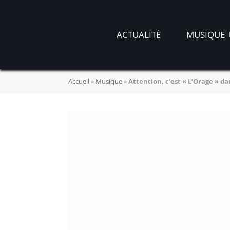
ACTUALITÉ
MUSIQUE
Accueil
»
Musique
»
Attention, c’est « L’Orage » d