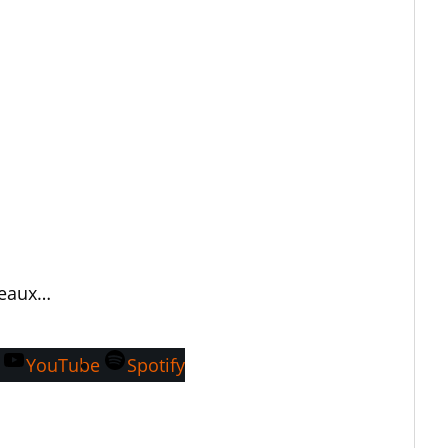
seaux…
YouTube
Spotify