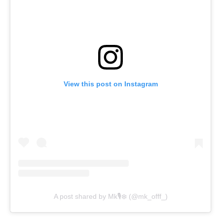
View this post on Instagram
A post shared by Mk🎙❄️ (@mk_offf_)