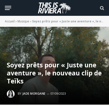
Accueil
»
Musique
»
Soyez prêts pour « Juste une aventure », le nouveau clip de Teïks
Soyez prêts pour « Juste une
aventure », le nouveau clip de
Teïks
BY
JADE MORGANE
07/09/2023