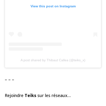
View this post on Instagram
A post shared by Thibaut Callea (@teiks_x)
– – –
Rejoindre
Teïks
sur les réseaux…