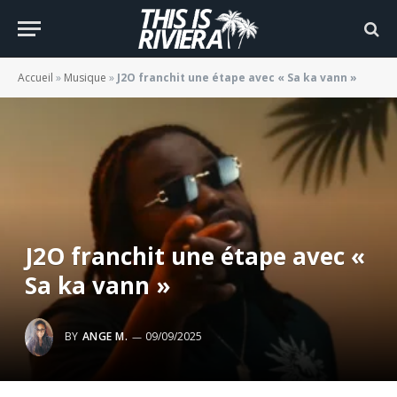
Accueil
»
Musique
»
J2O franchit une étape avec « Sa ka vann »
J2O franchit une étape avec «
Sa ka vann »
BY
ANGE M.
09/09/2025