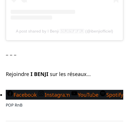
A post shared by I Benji 🇸🇷🇬🇫🇫🇷 (@ibenjiofficiel)
– – –
Rejoindre
I BENJI
sur les réseaux…
Facebook
Instagram
YouTube
Spotify
POP
RnB