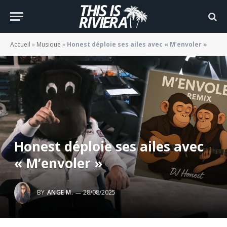
Accueil
»
Musique
»
Honest déploie ses ailes avec « M’envoler »
Honest déploie ses ailes avec
« M’envoler »
BY
ANGE M.
28/08/2025