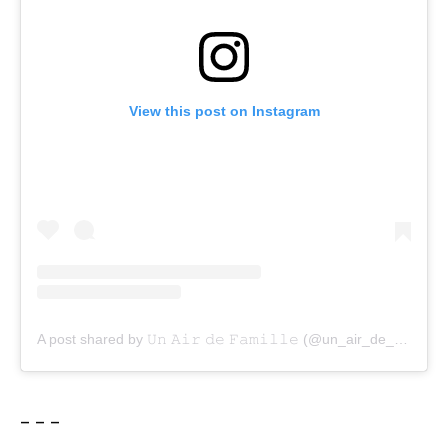
View this post on Instagram
A post shared by 𝚄𝚗 𝙰𝚒𝚛 𝚍𝚎 𝙵𝚊𝚖𝚒𝚕𝚕𝚎 (@un_air_de_famille_off)
– – –