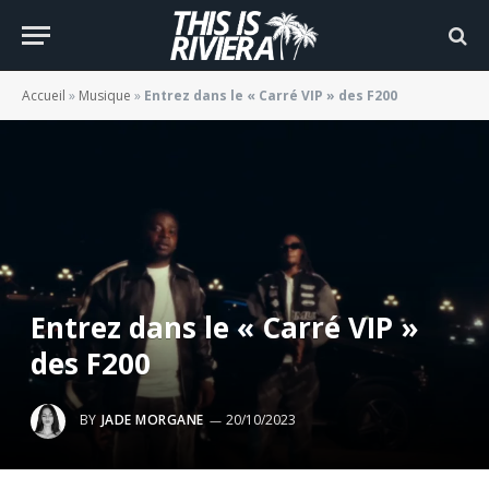
Accueil
»
Musique
»
Entrez dans le « Carré VIP » des F200
Entrez dans le « Carré VIP »
des F200
BY
JADE MORGANE
20/10/2023