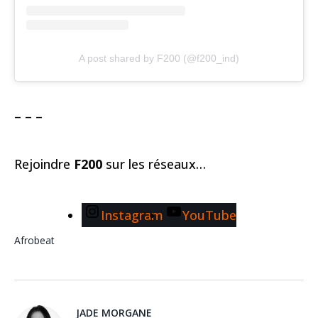
A post shared by F200 (@f200_ind)
– – –
Rejoindre
F200
sur les réseaux…
Instagram
YouTube
Afrobeat
JADE MORGANE