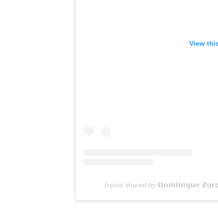
View thi
A post shared by 𝗗𝗼𝗺𝗶𝗻𝗶𝗾𝘂𝗲 𝗭𝗼𝗿