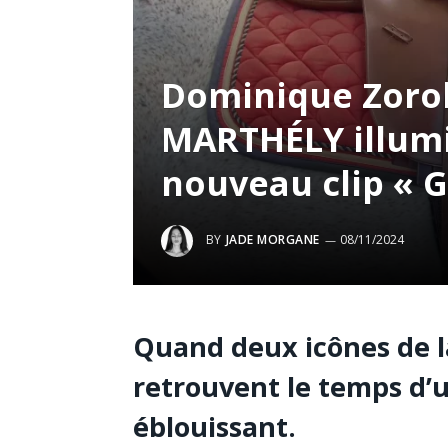
Dominique Zorob
MARTHÉLY illumin
nouveau clip « G
BY
JADE MORGANE
08/11/2024
Quand deux icônes de l
retrouvent le temps d’un
éblouissant.