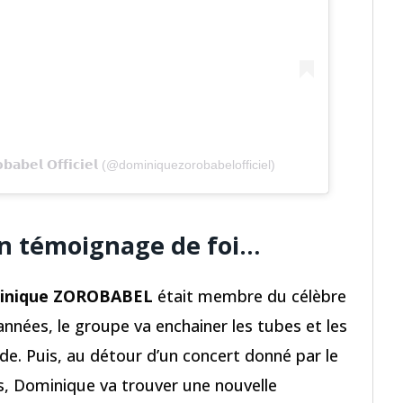
𝗯𝗮𝗯𝗲𝗹 𝗢𝗳𝗳𝗶𝗰𝗶𝗲𝗹 (@dominiquezorobabelofficiel)
un témoignage de foi…
inique ZOROBABEL
était membre du célèbre
années, le groupe va enchainer les tubes et les
e. Puis, au détour d’un concert donné par le
s, Dominique va trouver une nouvelle