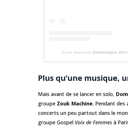
A post shared by 𝗗𝗼𝗺𝗶𝗻𝗶𝗾𝘂𝗲 𝗭𝗼𝗿
Plus qu’une musique, 
Mais avant de se lancer en solo,
Dom
groupe
Zouk Machine
. Pendant des 
concerts un peu partout dans le mond
groupe Gospel
Voix de Femmes
à Pari