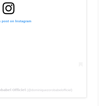
s post on Instagram
𝗯𝗮𝗯𝗲𝗹 𝗢𝗳𝗳𝗶𝗰𝗶𝗲𝗹 (@dominiquezorobabelofficiel)