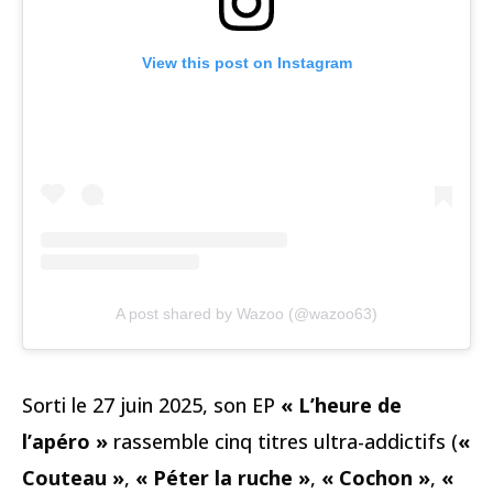
View this post on Instagram
A post shared by Wazoo (@wazoo63)
Sorti le 27 juin 2025, son EP
« L’heure de
l’apéro »
rassemble cinq titres ultra-addictifs (
«
Couteau »
,
« Péter la ruche »
,
« Cochon »
,
«