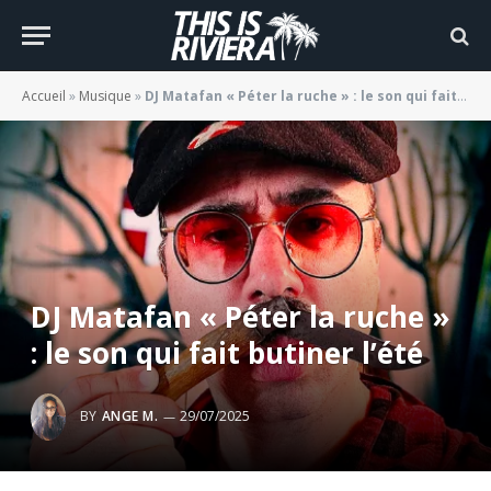
Accueil
»
Musique
»
DJ Matafan « Péter la ruche » : le son qui fait butiner l’été
DJ Matafan « Péter la ruche »
: le son qui fait butiner l’été
BY
ANGE M.
29/07/2025