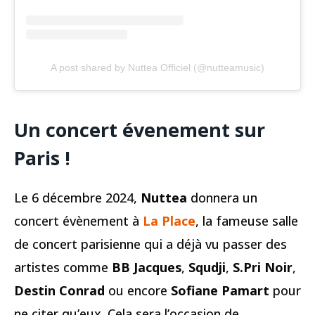
A post shared by Nuttea Officiel (@nutteamusic)
Un concert évenement sur
Paris !
Le 6 décembre 2024,
Nuttea
donnera un
concert évènement à
La Place
, la fameuse salle
de concert parisienne qui a déjà vu passer des
artistes comme
BB Jacques
,
Squdji
,
S.Pri Noir
,
Destin Conrad
ou encore
Sofiane Pamart
pour
ne citer qu’eux. Cela sera l’occasion de