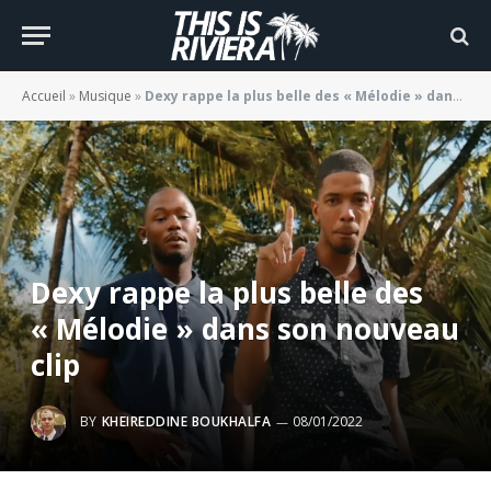
Accueil
»
Musique
»
Dexy rappe la plus belle des « Mélodie » dans son nouveau clip
Dexy rappe la plus belle des
« Mélodie » dans son nouveau
clip
BY
KHEIREDDINE BOUKHALFA
08/01/2022