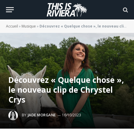
Accueil
»
Musique
»
Découvrez « Quelque chose », le nouveau clip de Chrystel Crys
Découvrez « Quelque chose »,
le nouveau clip de Chrystel
Crys
BY
JADE MORGANE
16/10/2023