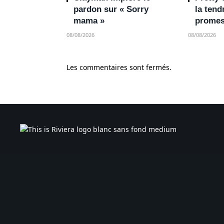
pardon sur « Sorry
la ten
mama »
promes
08/08/2026
08/08/2026
Les commentaires sont fermés.