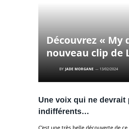
Découvrez « My d
nouveau clip de 
BY
JADE MORGANE
13/02/2024
Une voix qui ne devrait 
indifférents…
C’est une très belle découverte de ce 