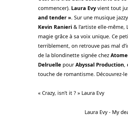
commencer).
Laura Evy
vient tout j
and tender »
. Sur une musique jazz
Kevin Ranieri
& l’artiste elle-même, L
magie grâce à sa voix unique. Ce pet
terriblement, on retrouve pas mal d’i
de la blondinette signée chez
Atome
Delruelle
pour
Abyssal Production
,
touche de romantisme. Découvrez-le 
« Crazy, isn’t it ? » Laura Evy
Laura Evy - My dea