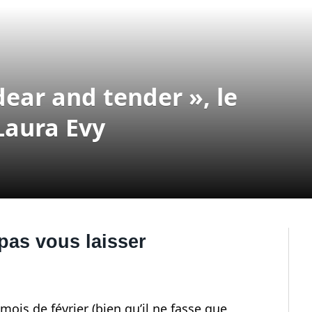
ear and tender », le
Laura Evy
pas vous laisser
mois de février (bien qu’il ne fasse que