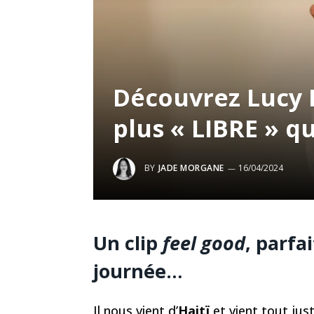
Découvrez Lucy E
plus « LIBRE » q
BY
JADE MORGANE
16/04/2024
Un clip
feel good
, parfa
journée…
Il nous vient d’
Haitï
et vient tout jus