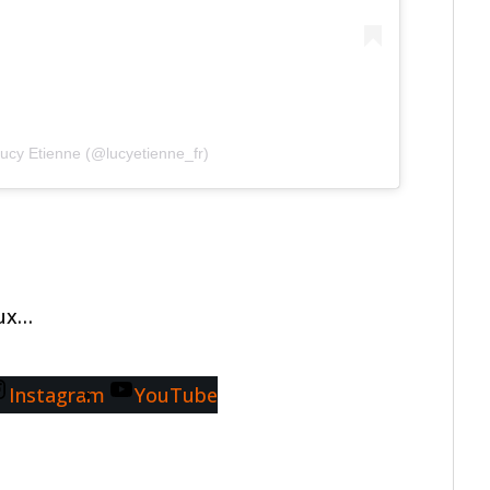
ucy Etienne (@lucyetienne_fr)
aux…
Instagram
YouTube