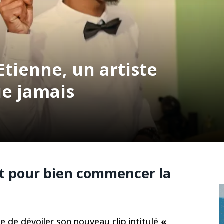
tienne, un artiste
ue jamais
it pour bien commencer la
te de dévoiler son nouveau clip intitulé
«