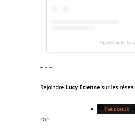
A post shared by L
– – –
Rejoindre
Lucy Etienne
sur les rése
Facebook
POP